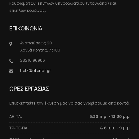
κουφωμάτων, επίπλων υπνοδωματίου (ντουλάπα) και
επίπλων κουζίνας.
ΕΠΙΚΟΙΝΩΝΙΑ
Αναπαύσεως 20
Χανιά Κρήτης, 73100
28210 96906
holz@otenet.gr
ΩΡΕΣ ΕΡΓΑΣΙΑΣ
Επισκεπτείτε την έκθεσή μας να σας γνωρίσουμε από κοντά.
ΔΕ-ΠΑ:
8:30 π.μ. - 13:30 μ.μ
ΤΡ-ΠΕ-ΠΑ:
& 6 μ.μ. - 9 μ.μ