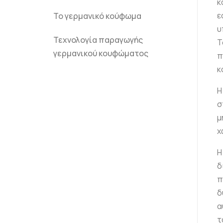
κ
ε
Το γερμανικό κούφωμα
υ
Τεχνολογία παραγωγής
Τ
γερμανικού κουφώματος
π
κ
Η
σ
μ
χ
Η
δ
π
δ
α
τ