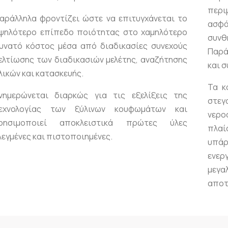
περι
αράλληλα φροντίζει ώστε να επιτυγχάνεται το
ασφά
ψηλότερο επίπεδο ποιότητας στο χαμηλότερο
συνθ
υνατό κόστος μέσα από διαδικασίες συνεχούς
Παρά
ελτίωσης των διαδικασιών μελέτης, αναζήτησης
και 
λικών και κατασκευής.
Τα κ
νημερώνεται διαρκώς για τις εξελίξεις της
στεγ
εχνολογίας των ξύλινων κουφωμάτων και
νερο
ρησιμοποιεί αποκλειστικά πρώτες ύλες
πλα
λεγμένες και πιστοποιημένες.
υπά
ενερ
μεγα
αποτ