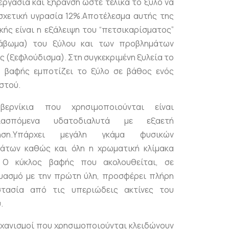
εργασία και ξήρανση ώστε τελικά το ξύλο να
 σχετική υγρασία 12%.Αποτέλεσμα αυτής της
ικής είναι η εξάλειψη του “πετσικαρίσματος”
άβωμα) του ξύλου και των προβλημάτων
ς (ξεφλούδισμα). Στη συγκεκριμένη ξυλεία το
ό βαφής εμποτίζει το ξύλο σε βάθος ενός
στού.
ερνίκια που χρησιμοποιούνται είναι
διασπόμενα υδατοδιαλυτά με εξαετή
ύηση.Υπάρχει μεγάλη γκάμα φυσικών
άτων καθώς και όλη η χρωματική κλίμακα
 O κύκλος βαφής που ακολουθείται, σε
υασμό με την πρώτη ύλη, προσφέρει πλήρη
τασία από τις υπεριώδεις ακτίνες του
.
ηχανισμοί που χρησιμοποιούνται κλειδώνουν