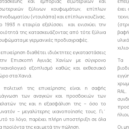
ατασκευής και εμπορίας εξωτερικών και
επεξ
σωτερικών ξύλινων κουφωμάτων, επίπλων
έχει
πνοδωματίου (ντουλάπα) και επίπλων κουζίνας.
τεχν
ο 1993 η εταιρία εξελίσσει και ενισχύει την
(στρ
οιότητά της κατασκευάζοντας από τότε ξύλινα
βαφή
ουφώματα με γερμανικές προδιαγραφές.
υλικ
χιλιο
 επιχείρηση διαθέτει ιδιόκτητες εγκαταστάσεις
την Επισκοπή Αγυιάς Χανίων με σύγχρονο
Τα β
ηχανολογικό εξοπλισμό καθώς και εκθεσιακό
βιο
ώρο στα Χανιά.
εγγ
χρωμ
 πολιτική της επιχείρησης είναι η σαφής
RAL.
ιάγνωση των αναγκών και προσδοκιών των
συνδ
ελατών της και η εξασφάλιση της – όσο το
προσ
υνατόν – μεγαλύτερης ικανοποίησής τους. Γι΄
ήλιου
υτό το λόγο, παρέχει πλήρη υποστήριξη σε όλα
α προϊόντα της και μετά την πώληση.
Οι μ