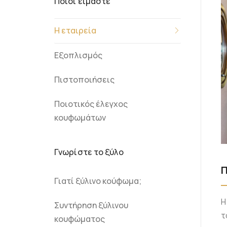
Ποιοί είμαστε
Η εταιρεία
Εξοπλισμός
Πιστοποιήσεις
Ποιοτικός έλεγχος
κουφωμάτων
Γνωρίστε το ξύλο
Π
Γιατί ξύλινο κούφωμα;
Η
Συντήρηση ξύλινου
τ
κουφώματος