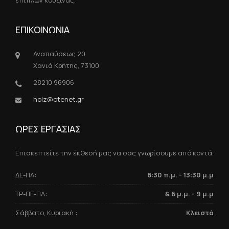
επίπλων κουζίνας.
ΕΠΙΚΟΙΝΩΝΙΑ
Αναπαύσεως 20
Χανιά Κρήτης, 73100
28210 96906
holz@otenet.gr
ΩΡΕΣ ΕΡΓΑΣΙΑΣ
Επισκεπτείτε την έκθεσή μας να σας γνωρίσουμε από κοντά.
ΔΕ-ΠΑ:
8:30 π.μ. - 13:30 μ.μ
ΤΡ-ΠΕ-ΠΑ:
& 6 μ.μ. - 9 μ.μ
Σάββατο, Κυριακή :
Κλειστά