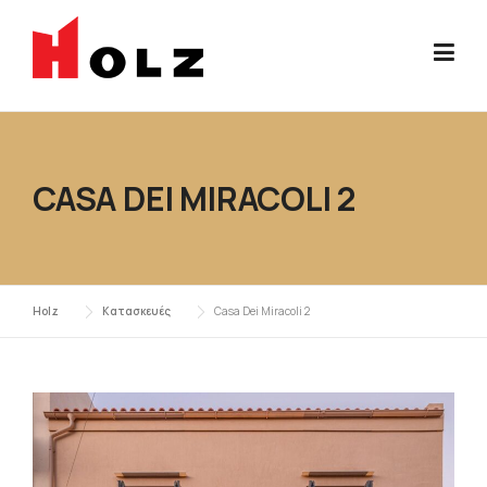
Skip
to
content
CASA DEI MIRACOLI 2
Holz
Κατασκευές
Casa Dei Miracoli 2